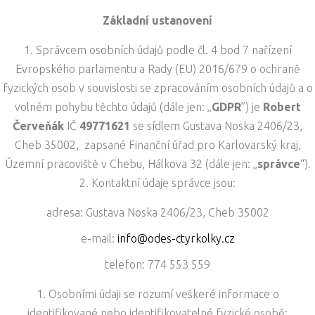
Základní ustanovení
Správcem osobních údajů podle čl. 4 bod 7 nařízení
Evropského parlamentu a Rady (EU) 2016/679 o ochraně
fyzických osob v souvislosti se zpracováním osobních údajů a o
volném pohybu těchto údajů (dále jen: „
GDPR
”) je
Robert
Červeňák
IČ
49771621
se sídlem Gustava Noska 2406/23,
Cheb 35002, zapsané Finanční úřad pro Karlovarský kraj,
Územní pracoviště v Chebu, Hálkova 32 (dále jen: „
správce
“).
Kontaktní údaje správce jsou:
adresa: Gustava Noska 2406/23, Cheb 35002
e-mail:
info@odes-ctyrkolky.cz
telefon: 774 553 559
Osobními údaji se rozumí veškeré informace o
identifikované nebo identifikovatelné fyzické osobě;