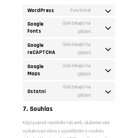
WordPress
Functional
Consent
to
Google
Účel čekající na
Fonts
service
Consent
zjištění
wordpress
to
Google
Účel čekající na
service
reCAPTCHA
Consent
zjištění
google-
to
fonts
Google
Účel čekající na
service
Maps
Consent
zjištění
google-
to
recaptcha
Účel čekající na
Ostatní
service
Consent
zjištění
google-
to
maps
7. Souhlas
service
ostatní
Když poprvé navštívíte náš web, ukážeme vám
vyskakovací okno s vysvětlením o cookies.