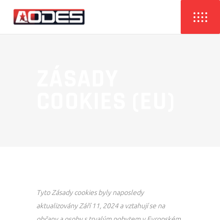
ZÁSADY
COOKIES (EU)
Tyto Zásady cookies byly naposledy
aktualizovány Září 11, 2024 a vztahují se na
občany a osoby s trvalým pobytem v Evropském