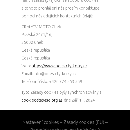
našich zásad týkajících se souborů cookies
a tohoto prohlášení nás prosím kontaktujte
pomocí následujících kontaktních údajů:
CRM ATV-MOTO Cheb
Pražská 2471/16,
35002 Cheb
Česká republika
Česká republika
Web:
https://www.odes-ctyrkolky.cz
E-mail:
info@
odes-ctyrkolky.cz
Telefonní číslo: +420 774 553 559
Tyto Zásady cookies byly synchronizovány s
cookiedatabase.org
dne Září 11, 2024
Nastavení cookies
–
Zásady cookies (EU)
–