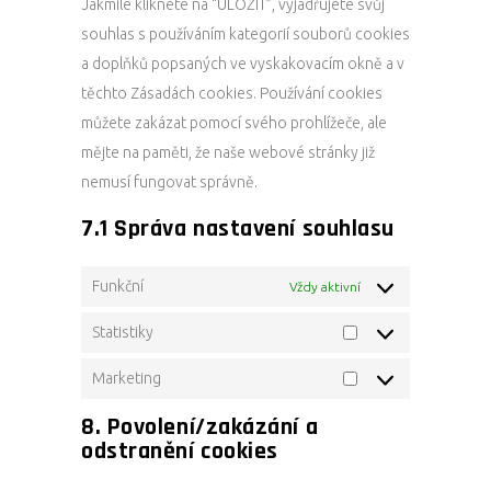
Jakmile kliknete na “ULOŽIT”, vyjadřujete svůj
souhlas s používáním kategorií souborů cookies
a doplňků popsaných ve vyskakovacím okně a v
těchto Zásadách cookies. Používání cookies
můžete zakázat pomocí svého prohlížeče, ale
mějte na paměti, že naše webové stránky již
nemusí fungovat správně.
7.1 Správa nastavení souhlasu
Funkční
Vždy aktivní
Statistiky
Statistiky
Marketing
Marketing
8. Povolení/zakázání a
odstranění cookies