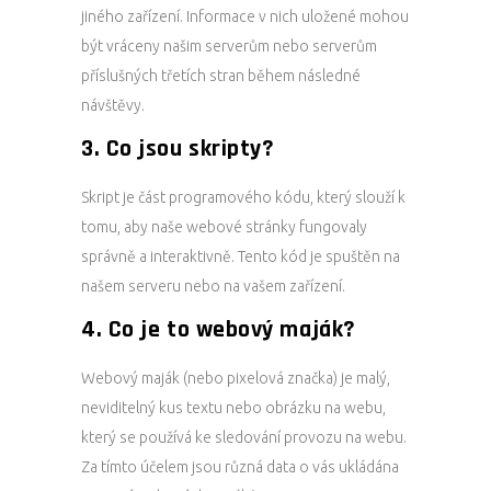
jiného zařízení. Informace v nich uložené mohou
být vráceny našim serverům nebo serverům
příslušných třetích stran během následné
návštěvy.
3. Co jsou skripty?
Skript je část programového kódu, který slouží k
tomu, aby naše webové stránky fungovaly
správně a interaktivně. Tento kód je spuštěn na
našem serveru nebo na vašem zařízení.
4. Co je to webový maják?
Webový maják (nebo pixelová značka) je malý,
neviditelný kus textu nebo obrázku na webu,
který se používá ke sledování provozu na webu.
Za tímto účelem jsou různá data o vás ukládána