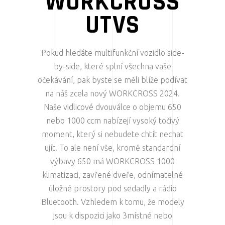
WORKCROSS
UTVS
Pokud hledáte multifunkční vozidlo side-
by-side, které splní všechna vaše
očekávání, pak byste se měli blíže podívat
na náš zcela nový WORKCROSS 2024.
Naše vidlicové dvouválce o objemu 650
nebo 1000 ccm nabízejí vysoký točivý
moment, který si nebudete chtít nechat
ujít. To ale není vše, kromě standardní
výbavy 650 má WORKCROSS 1000
klimatizaci, zavřené dveře, odnímatelné
úložné prostory pod sedadly a rádio
Bluetooth. Vzhledem k tomu, že modely
jsou k dispozici jako 3místné nebo