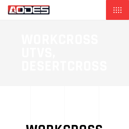
WORKCROSS
UTVS,
DESERTCROSS